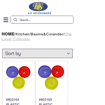
ES HOUSEWARE
HOME
/
Kitchen
/
Basins&Colander
/
One
Layer Colander
#803164
#803165
PLASTIC
PLASTIC