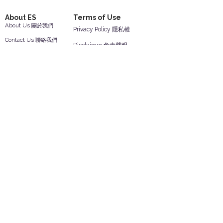
About ES
Terms of Use
About Us 關於我們
Privacy Policy 隱私權
Contact Us 聯絡我們
Disclaimer 免責聲明
Join Us 加入我們
Safety Information 安全資訊
Career 工作機會
Help
Your Account 顧客帳戶
Feedback 反饋意見
ES Houseware Inc.