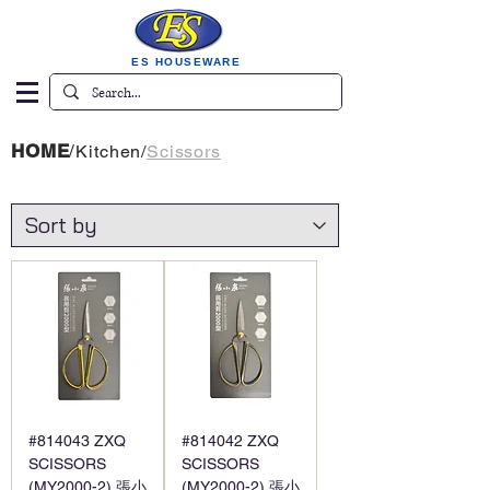
ES HOUSEWARE
HOME
/
Kitchen
/
Scissors
#814043 ZXQ
#814042 ZXQ
SCISSORS
SCISSORS
(MY2000-2) 張小
(MY2000-2) 張小