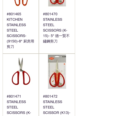
#801465
#801470
KITCHEN
STAINLESS
STAINLESS
STEEL
STEEL
SCISSORS (K-
SCISSORS-
15)- 5" 德一賢不
(9150)-8" 厨房用
鏽鋼剪刀
剪刀
#801471
#801472
STAINLESS
STAINLESS
STEEL
STEEL
SCISSORS (K-
SCISSOR (K13)-