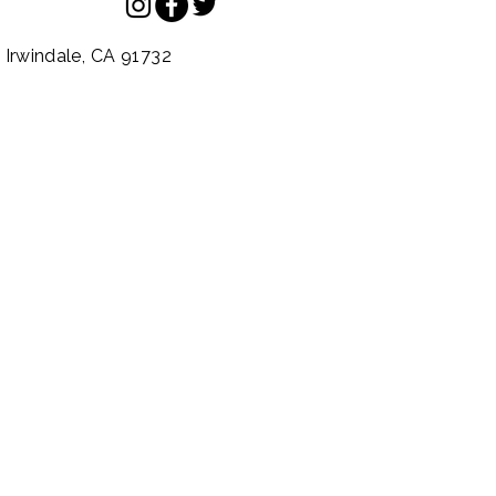
.
Irwindale,
CA
91732