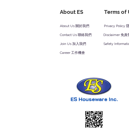
About ES
Terms of
About Us 關於我們
Privacy Polic
Contact Us 聯絡我們
Disclaimer 免
Join Us 加入我們
Safety Inform
Career 工作機會
ES Houseware Inc.