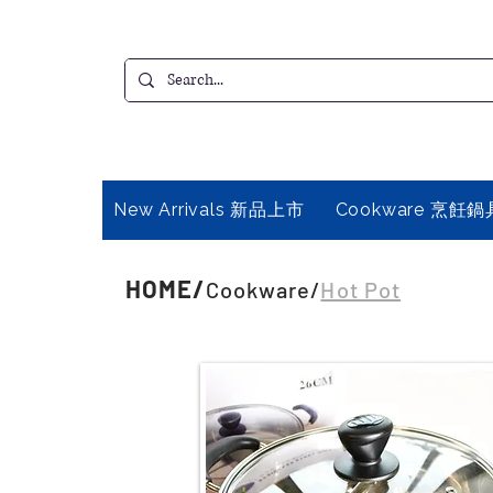
New Arrivals 新品上市
Cookware 烹飪鍋
HOME
/
Cookware
/
Hot Pot