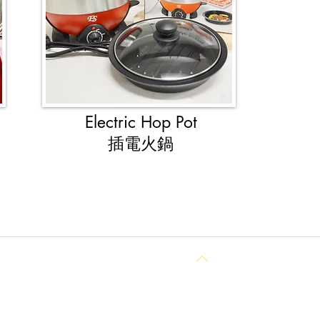
Electric Hop Pot​
插電火鍋
Back to Top