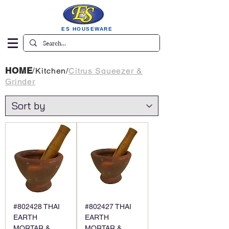
ES HOUSEWARE
HOME
/
Kitchen
/
Citrus Squeezer &
Grinder
#802428 THAI
#802427 THAI
EARTH
EARTH
MORTAR &
MORTAR &