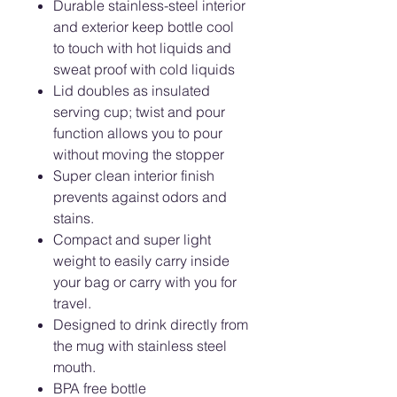
Durable stainless-steel interior
and exterior keep bottle cool
to touch with hot liquids and
sweat proof with cold liquids
Lid doubles as insulated
serving cup; twist and pour
function allows you to pour
without moving the stopper
Super clean interior finish
prevents against odors and
stains.
Compact and super light
weight to easily carry inside
your bag or carry with you for
travel.
Designed to drink directly from
the mug with stainless steel
mouth.
BPA free bottle