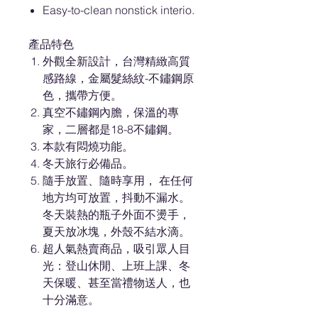
Easy-to-clean nonstick interio.
產品特色
外觀全新設計，台灣精緻高質
感路線，金屬髮絲紋-不鏽鋼原
色，攜帶方便。
真空不鏽鋼內膽，保溫的專
家，二層都是18-8不鏽鋼。
本款有悶燒功能。
冬天旅行必備品。
隨手放置、隨時享用， 在任何
地方均可放置，抖動不漏水。
冬天裝熱的瓶子外面不燙手，
夏天放冰塊，外殼不結水滴。
超人氣熱賣商品，吸引眾人目
光：登山休閒、上班上課、冬
天保暖、甚至當禮物送人，也
十分滿意。