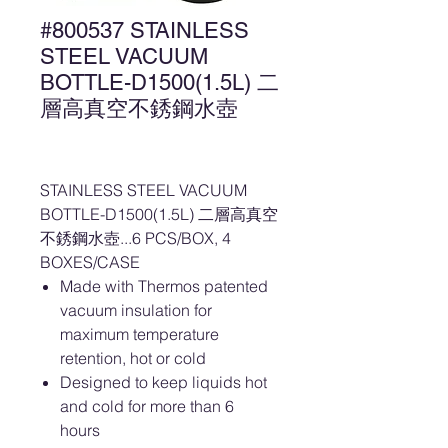
#800537 STAINLESS
STEEL VACUUM
BOTTLE-D1500(1.5L) 二
層高真空不銹鋼水壺
STAINLESS STEEL VACUUM
BOTTLE-D1500(1.5L) 二層高真空
不銹鋼水壺...6 PCS/BOX, 4
BOXES/CASE
Made with Thermos patented
vacuum insulation for
maximum temperature
retention, hot or cold
Designed to keep liquids hot
and cold for more than 6
hours