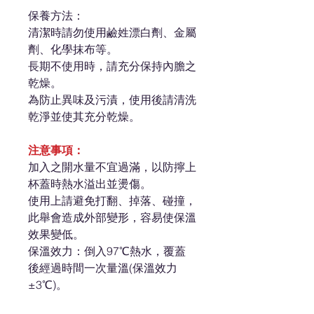
保養方法：
清潔時請勿使用鹼姓漂白劑、金屬
劑、化學抹布等。
長期不使用時，請充分保持內膽之
乾燥。
為防止異味及污漬，使用後請清洗
乾淨並使其充分乾燥。
注意事項：
加入之開水量不宜過滿，以防擰上
杯蓋時熱水溢出並燙傷。
使用上請避免打翻、掉落、碰撞，
此舉會造成外部變形，容易使保溫
效果變低。
保溫效力：倒入97℃熱水，覆蓋
後經過時間一次量溫(保溫效力
±3℃)。