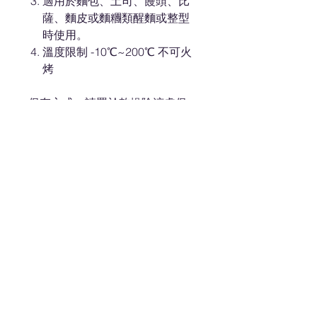
適用於麵包、土司、饅頭、比
薩、麵皮或麵糰類醒麵或整型
時使用。
溫度限制 -10℃~200℃ 不可火
烤
保存方式：請置於乾燥陰涼處保
存；避免陽光直射高溫多濕環境。
About ES
Terms of Use
About Us 關於我們
Privacy Policy 隱私權
Contact Us 聯絡我們
Disclaimer 免責聲明
Join Us 加入我們
Safety Information 安全資訊
Career 工作機會
Help