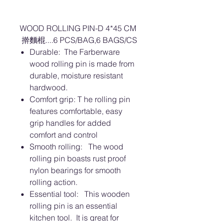
WOOD ROLLING PIN-D 4*45 CM
擀麵棍....6 PCS/BAG,6 BAGS/CS
Durable: The Farberware
wood rolling pin is made from
durable, moisture resistant
hardwood.
Comfort grip: T he rolling pin
features comfortable, easy
grip handles for added
comfort and control
Smooth rolling: The wood
rolling pin boasts rust proof
nylon bearings for smooth
rolling action.
Essential tool: This wooden
rolling pin is an essential
kitchen tool. It is great for