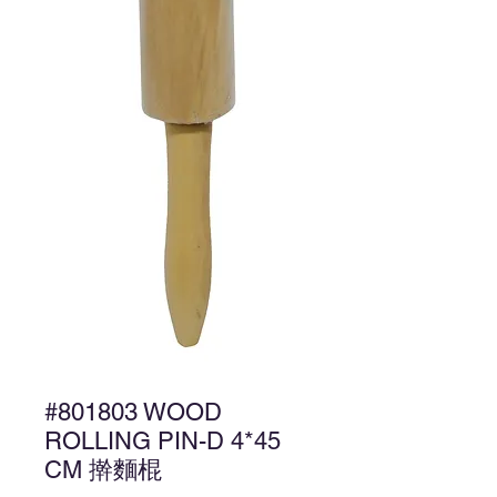
#801803 WOOD
ROLLING PIN-D 4*45
CM 擀麵棍