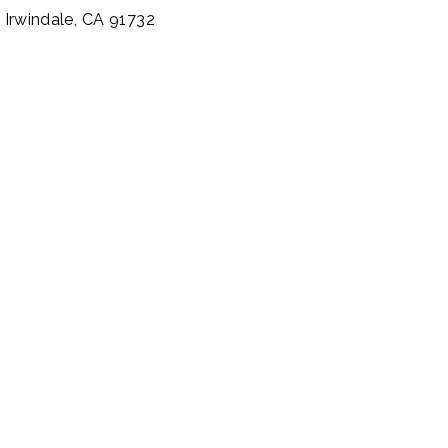
.
Irwindale,
CA
91732