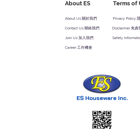
About ES
Terms of
About Us 關於我們
Privacy Polic
Contact Us 聯絡我們
Disclaimer 免
Join Us 加入我們
Safety Inform
Career 工作機會
ES Houseware Inc.