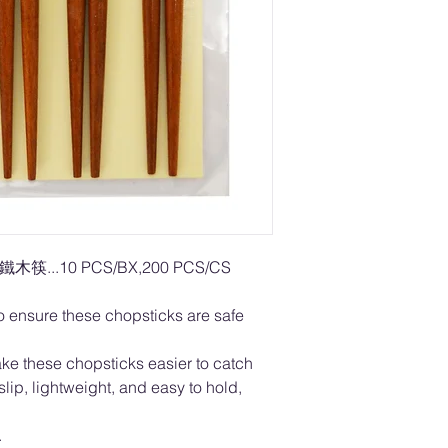
鐵木筷...10 PCS/BX,200 PCS/CS
o ensure these chopsticks are safe
ke these chopsticks easier to catch
lip, lightweight, and easy to hold,
.