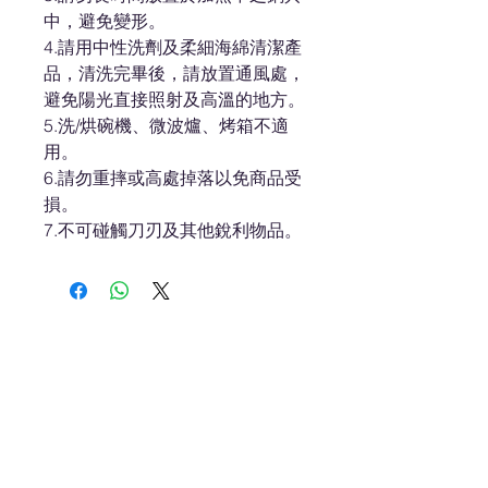
中，避免變形。
4.請用中性洗劑及柔細海綿清潔產
品，清洗完畢後，請放置通風處，
避免陽光直接照射及高溫的地方。
5.洗/烘碗機、微波爐、烤箱不適
用。
6.請勿重摔或高處掉落以免商品受
損。
7.不可碰觸刀刃及其他銳利物品。
About ES
Terms of Use
About Us 關於我們
Privacy Policy 隱私權
Contact Us 聯絡我們
Disclaimer 免責聲明
Join Us 加入我們
Safety Information 安全資訊
Career 工作機會