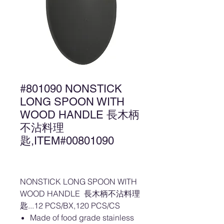
#801090 NONSTICK
LONG SPOON WITH
WOOD HANDLE 長木柄
不沾料理
匙,ITEM#00801090
NONSTICK LONG SPOON WITH
WOOD HANDLE 長木柄不沾料理
匙...12 PCS/BX,120 PCS/CS
Made of food grade stainless