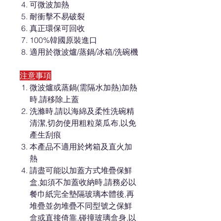
可微波加熱
耐衝擊不易破裂
真正環保可回收
100%韓國原裝進口
適用於微波爐/蒸鍋/冰箱/洗碗機
注意事項
微波爐或蒸鍋(需隔水加熱)加熱
時,請移除上蓋
洗滌時,請以海綿及柔性洗碗精
清潔,切勿使用粗粒菜瓜布,以免
產生刮痕
本產品不適用於烤箱及直火加
熱
請盡可能以加蓋方式堆疊保鮮
盒,如須不加蓋收納時,請務必以
餐巾紙完全墊隔玻璃本體後,再
堆疊並勿堆疊不同型號之保鮮
盒或直接倚靠,碰撞玻璃盒身,以