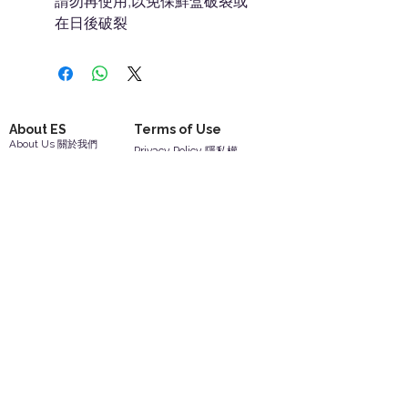
請勿再使用,以免保鮮盒破裂或
在日後破裂
About ES
Terms of Use
About Us 關於我們
Privacy Policy 隱私權
Contact Us 聯絡我們
Disclaimer 免責聲明
Join Us 加入我們
Safety Information 安全資訊
Career 工作機會
Help
Your Account 顧客帳戶
Feedback 反饋意見