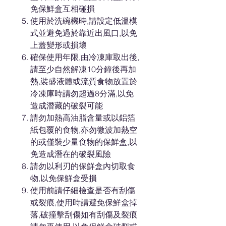
免保鮮盒互相碰損
使用於洗碗機時,請設定低溫模
式並避免過於靠近出風口,以免
上蓋變形或損壞
確保使用年限,由冷凍庫取出後,
請至少自然解凍10分鐘後再加
熱,裝盛液體或流質食物放置於
冷凍庫時請勿超過8分滿,以免
造成潛藏的破裂可能
請勿加熱高油脂含量或以鋁箔
紙包覆的食物,亦勿微波加熱空
的或僅裝少量食物的保鮮盒,以
免造成潛在的破裂風險
請勿以利刃的保鮮盒內切取食
物,以免保鮮盒受損
使用前請仔細檢查是否有刮傷
或裂痕,使用時請避免保鮮盒掉
落,破撞擊刮傷如有刮傷及裂痕