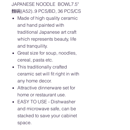
JAPANESE NOODLE BOWL7.5"
麵碗(A52)..9 PCS/BD, 36 PCS/CS
Made of high quality ceramic
and hand painted with
traditional Japanese art craft
which represents beauty, life
and tranquility.
Great size for soup, noodles,
cereal, pasta etc.
This traditionally crafted
ceramic set will fit right in with
any home decor.
Attractive dinnerware set for
home or restaurant use.
EASY TO USE - Dishwasher
and microwave safe, can be
stacked to save your cabinet
space.