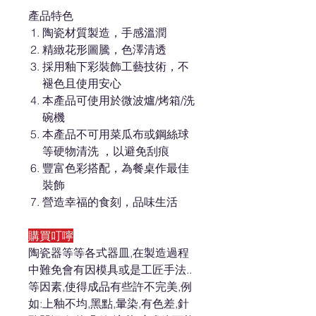
產品特色
陶瓷材質製造，手感溫潤
精緻花形圖騰，色澤清透
採用釉下彩裝飾工藝技術，不
褪色且使用安心
本產品可使用於微波爐/烤箱/洗
碗機
本產品不可用菜瓜布或鋼絲球
等硬物清洗 ，以避免刮痕
豐富色彩搭配，為餐桌作最佳
裝飾
營造幸福的食刻，品味生活
購買叮嚀
陶瓷器等等各式器皿,在製造過程
中難免會有因模具或是工匠手法..
等因素,使得成品有些許不完美,例
如:上釉不均,黑點,暈染,有色差,針