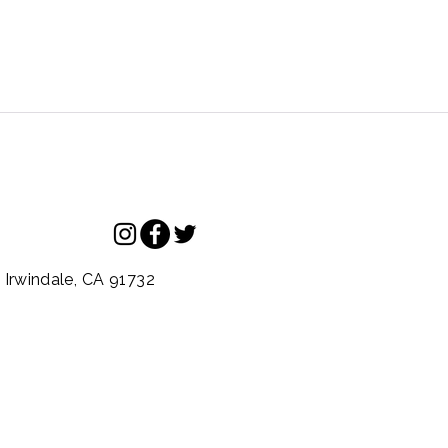
.
Irwindale,
CA
91732