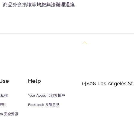
狀、商品外盒損壞等均恕無法辦理退換
Back to Top
 Use
Help
14808 Los Angeles St
y 隱私權
Your Account 顧客帳戶
責聲明
Feedback 反饋意見
ation 安全資訊