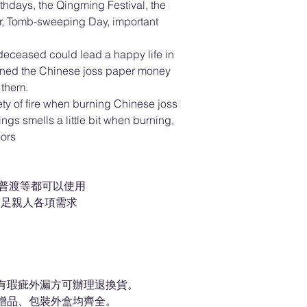
irthdays, the Qingming Festival, the
er, Tomb-sweeping Day, important
 deceased could lead a happy life in
rned the Chinese joss paper money
 them.
fety of fire when burning Chinese joss
ings smells a little bit when burning,
oors
元普渡等都可以使用
滿足親人各項需求
身有瑕疵外漏方可辦理退換貨。
、贈品、包裝外盒均齊全。