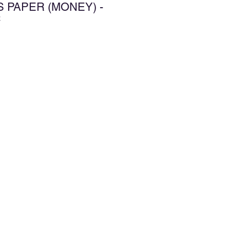
S PAPER (MONEY) -
幣
d to Wishlist