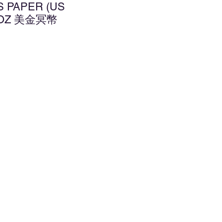
S PAPER (US
8 OZ 美金冥幣
d to Wishlist