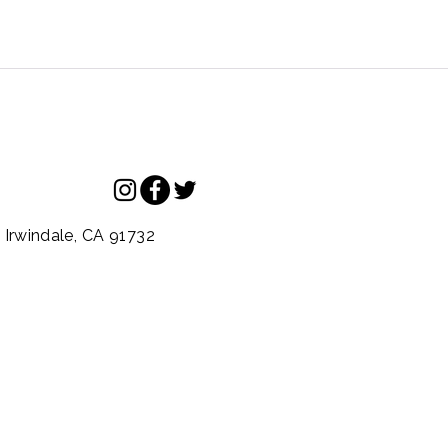
.
Irwindale,
CA
91732