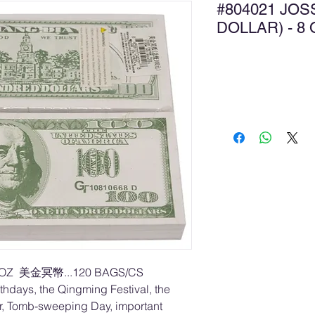
#804021 JOS
DOLLAR) - 
Ad
8 OZ 美金冥幣...120 BAGS/CS
irthdays, the Qingming Festival, the
er, Tomb-sweeping Day, important